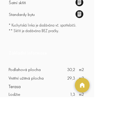
Šatní skříň
Standardy bytu
* Kuchyňská linka je dodávána vč. spotřebičů.
** Skříň je dodávána BEZ pračky.
Základní informace
Podlahová plocha
30,2
m2
Vnitřní užitná plocha
29,3
m2
Terasa
m2
Lodžie
1,3
m2
Balkón
m2
Orientace
SZ, ulice
Termín nastěhování
1. 8. 2026