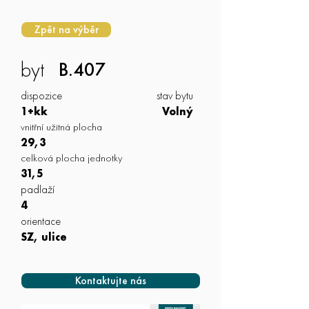
Zpět na výběr
byt
B.407
dispozice
stav bytu
1+kk
Volný
vnitřní užitná plocha
29,3
celková plocha jednotky
31,5
padlaží
4
orientace
SZ, ulice
Kontaktujte nás