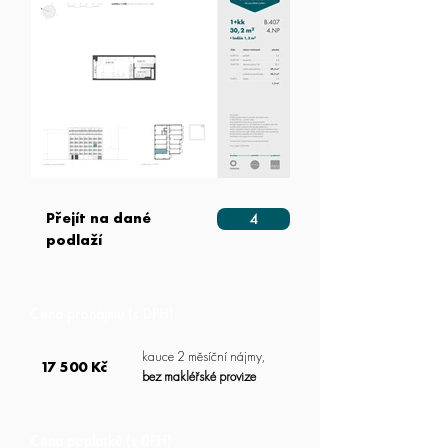
Přejít na dané
4
podlaží
Cena pronájmu (s DPH)
kauce 2 měsíční nájmy,
17 500 Kč
bez makléřské provize
Cena poplatků (s DPH)