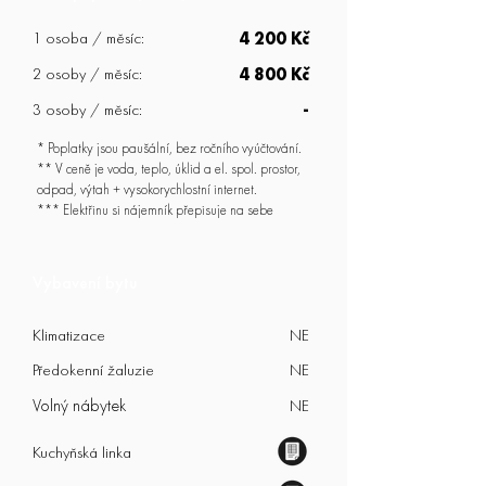
1 osoba / měsíc:
4 200 Kč
2 osoby / měsíc:
4 800 Kč
3 osoby / měsíc:
-
* Poplatky jsou paušální, bez ročního vyúčtování.
** V ceně je voda, teplo, úklid a el. spol. prostor,
odpad, výtah + vysokorychlostní internet.
*** Elektřinu si nájemník přepisuje na sebe
Vybavení bytu
Klimatizace
NE
Předokenní žaluzie
NE
Volný nábytek
NE
Kuchyňská linka