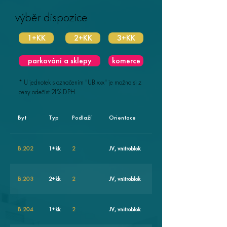
výběr dispozice
1+KK
2+KK
3+KK
parkování a sklepy
komerce
* U jednotek s označením "UB.xxx" je možno si z
ceny odečíst 21% DPH.
Podlahová
Byt
Typ
Podlaží
Orientace
plocha
B.202
1+kk
2
JV, vnitroblok
31,7
B.203
2+kk
2
JV, vnitroblok
59,6
B.204
1+kk
2
JV, vnitroblok
27,2