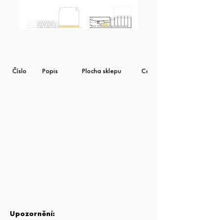
Číslo
Popis
Plocha sklepu
Cena bez DPH
Upozornění: