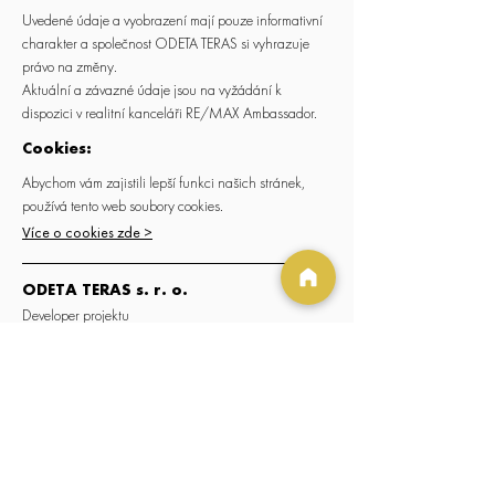
Uvedené údaje a vyobrazení mají pouze informativní
charakter a společnost ODETA TERAS si vyhrazuje
právo na změny.
Aktuální a závazné údaje jsou na vyžádání k
dispozici v realitní kanceláři RE/MAX Ambassador.
Cookies:
Abychom vám zajistili lepší funkci našich stránek,
používá tento web soubory cookies.
Více o cookies zde >
ODETA TERAS s. r. o.
Developer projektu
IČO:
04712196
RE/MAX Ambassador
Realitní makléři projektu
ambassador@re-max.cz