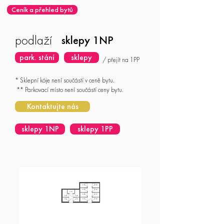
Ceník a přehled bytů
podlaží
sklepy 1NP
park. stání
sklepy
/ přejít na 1PP
* Sklepní kóje není součástí v ceně bytu.
** Parkovací místo není součástí ceny bytu.
Kontaktujte nás
sklepy 1NP
sklepy 1PP